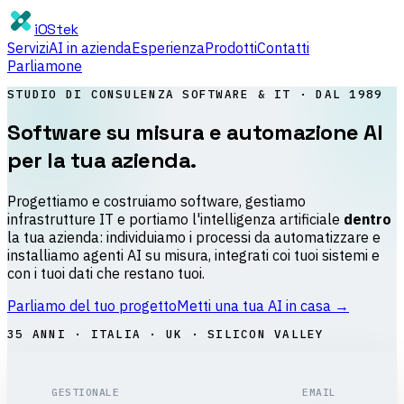
iOStek
Servizi
AI in azienda
Esperienza
Prodotti
Contatti
Parliamone
STUDIO DI CONSULENZA SOFTWARE & IT · DAL 1989
Software su misura e
automazione AI
per la tua azienda.
Progettiamo e costruiamo software, gestiamo
infrastrutture IT e portiamo l'intelligenza artificiale
dentro
la tua azienda: individuiamo i processi da automatizzare e
installiamo agenti AI su misura, integrati coi tuoi sistemi e
con i tuoi dati che restano tuoi.
Parliamo del tuo progetto
Metti una tua AI in casa →
35 ANNI · ITALIA · UK · SILICON VALLEY
GESTIONALE
EMAIL