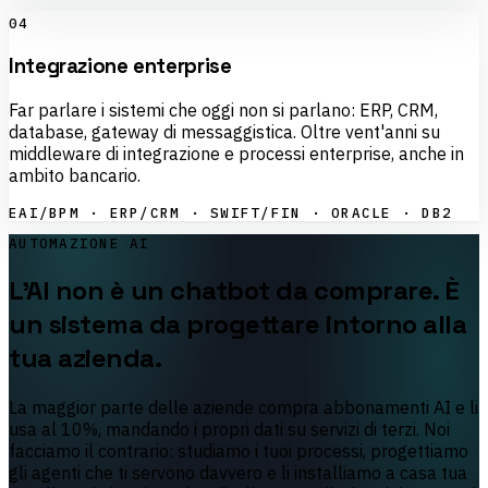
04
Integrazione enterprise
Far parlare i sistemi che oggi non si parlano: ERP, CRM,
database, gateway di messaggistica. Oltre vent'anni su
middleware di integrazione e processi enterprise, anche in
ambito bancario.
EAI/BPM · ERP/CRM · SWIFT/FIN · ORACLE · DB2
AUTOMAZIONE AI
L'AI non è un chatbot da comprare. È
un sistema da progettare
intorno
alla
tua azienda.
La maggior parte delle aziende compra abbonamenti AI e li
usa al 10%, mandando i propri dati su servizi di terzi. Noi
facciamo il contrario: studiamo i tuoi processi, progettiamo
gli agenti che ti servono davvero e li installiamo a casa tua