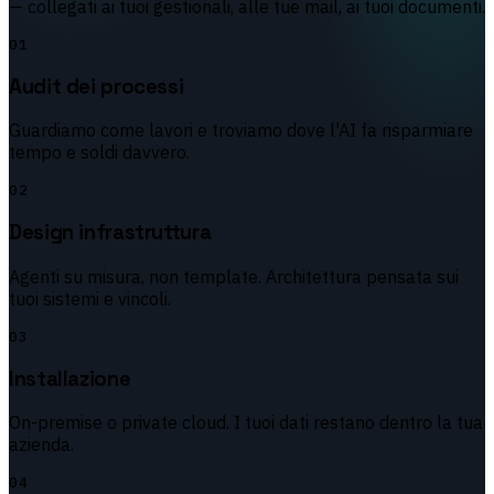
— collegati ai tuoi gestionali, alle tue mail, ai tuoi documenti.
01
Audit dei processi
Guardiamo come lavori e troviamo dove l'AI fa risparmiare
tempo e soldi davvero.
02
Design infrastruttura
Agenti su misura, non template. Architettura pensata sui
tuoi sistemi e vincoli.
03
Installazione
On-premise o private cloud. I tuoi dati restano dentro la tua
azienda.
04