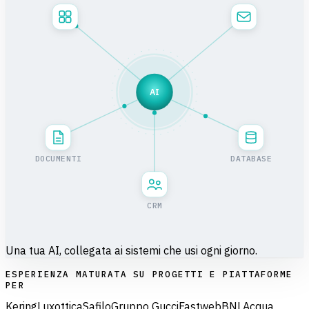
AI
DOCUMENTI
DATABASE
CRM
Una tua AI, collegata ai sistemi che usi ogni giorno.
ESPERIENZA MATURATA SU PROGETTI E PIATTAFORME
PER
Kering
Luxottica
Safilo
Gruppo Gucci
Fastweb
BNL
Acqua