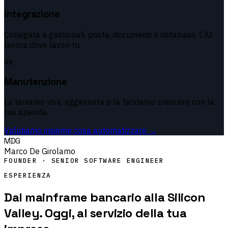
Integrazione
Collegata a gestionali, posta, documenti e database. L'AI
lavora dove lavori tu.
05
Manutenzione
La teniamo viva, aggiornata e la facciamo crescere con la
tua azienda.
Valutiamo insieme cosa automatizzare →
MDG
Marco De Girolamo
FOUNDER · SENIOR SOFTWARE ENGINEER
ESPERIENZA
Dal mainframe bancario alla Silicon
Valley. Oggi, al servizio della tua